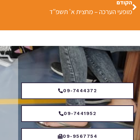
הקודם
מופעי הערכה – מחצית א' תשפ"ד
09-7444372
09-7441952
09-9567754